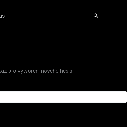
Hledat
ás
kaz pro vytvoření nového hesla.