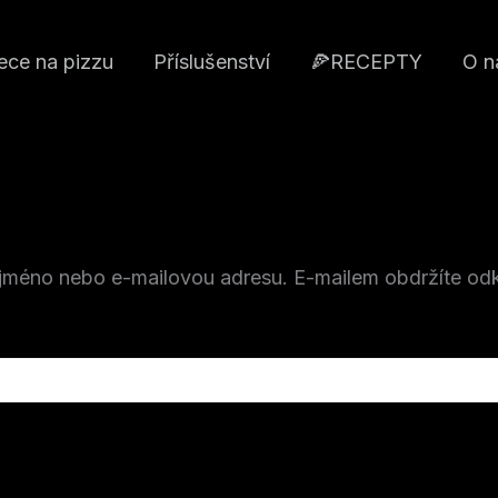
ece na pizzu
Příslušenství
🍕RECEPTY
O n
é jméno nebo e-mailovou adresu. E-mailem obdržíte od