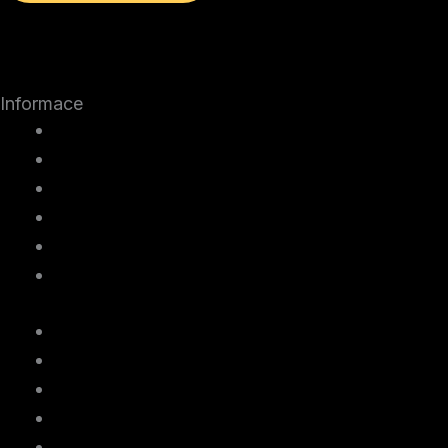
Informace
Kde koupit
Ocenění a recenze
Uživatelské příručky
Servis
Často kladené otázky
Kontaktujte nás
Kde koupit
Ocenění a recenze
Uživatelské příručky
Servis
Často kladené otázky